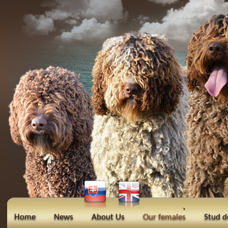
Home
News
About Us
Our females
Stud d